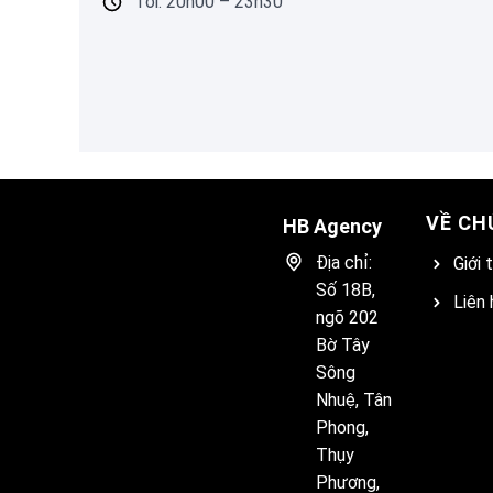
Tối: 20h00 – 23h30
VỀ CH
HB Agency
Địa chỉ:
Giới 
Số 18B,
Liên 
ngõ 202
Bờ Tây
Sông
Nhuệ, Tân
Phong,
Thụy
Phương,